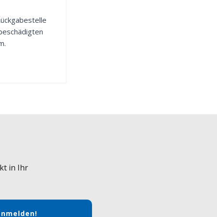
 Rückgabestelle
 beschädigten
m.
t in Ihr
anmelden!