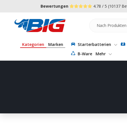
Direkt
↵
↵
↵
Zum Menü springen
Fußzeile springen
Barrierefreiheits-Widget öffnen
Bewertungen
4.78 / 5
(10137 Be
zum
Inhalt
Batterie-
Industrie-
Germany
Kategorien
Marken
Starterbatterien
B-Ware
Mehr