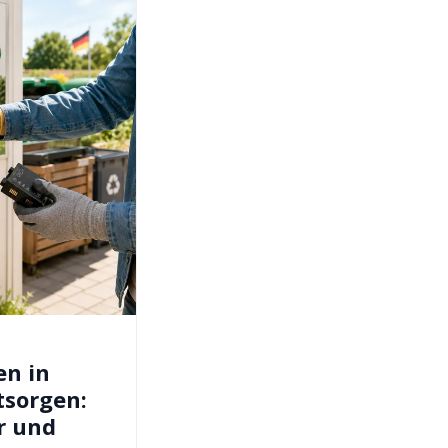
en in
tsorgen:
r und