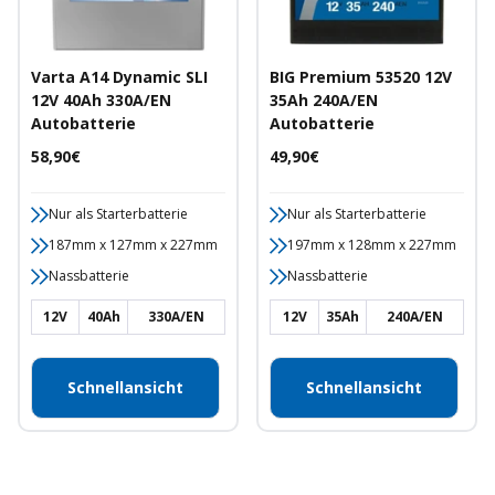
Varta A14 Dynamic SLI
BIG Premium 53520 12V
12V 40Ah 330A/EN
35Ah 240A/EN
Autobatterie
Autobatterie
Angebotspreis
Angebotspreis
58,90€
49,90€
Nur als Starterbatterie
Nur als Starterbatterie
187mm x 127mm x 227mm
197mm x 128mm x 227mm
Nassbatterie
Nassbatterie
12V
40Ah
330A/EN
12V
35Ah
240A/EN
Schnellansicht
Schnellansicht