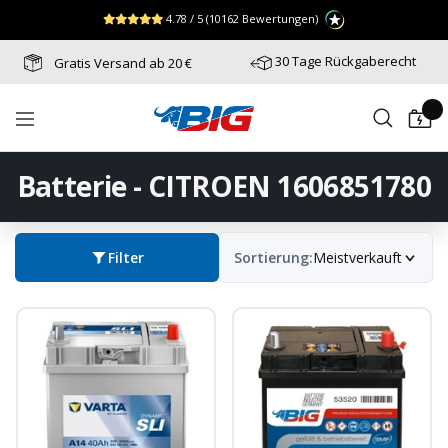
Direkt
↵
↵
↵
Zum Menü springen
Fußzeile springen
Barrierefreiheits-Widget öffnen
4.78 / 5
(10162 Bewertungen)
zum
Inhalt
30 Tage Rückgaberecht
Gratis Versand ab 20 €
Batterie-
Navigation
Industrie-
Germany
Batterie - CITROEN 1606851780
Filter
Sortierung:
Meistverkauft