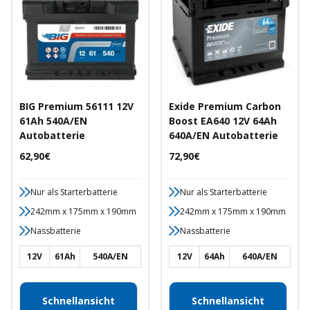
BIG Premium 56111 12V
Exide Premium Carbon
61Ah 540A/EN
Boost EA640 12V 64Ah
Autobatterie
640A/EN Autobatterie
Angebotspreis
Angebotspreis
62,90€
72,90€
Nur als Starterbatterie
Nur als Starterbatterie
242mm x 175mm x 190mm
242mm x 175mm x 190mm
Nassbatterie
Nassbatterie
12V
61Ah
540A/EN
12V
64Ah
640A/EN
Schnellansicht
Schnellansicht