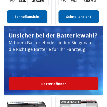
12V
62Ah
480A/EN
12V
62Ah
540A/EN
Schnellansicht
Schnellansicht
Unsicher bei der Batteriewahl?
Mit dem Batteriefinder finden Sie genau
die Richtige Batterie für Ihr Fahrzeug
Batteriefinder
AUSVERKAUFT