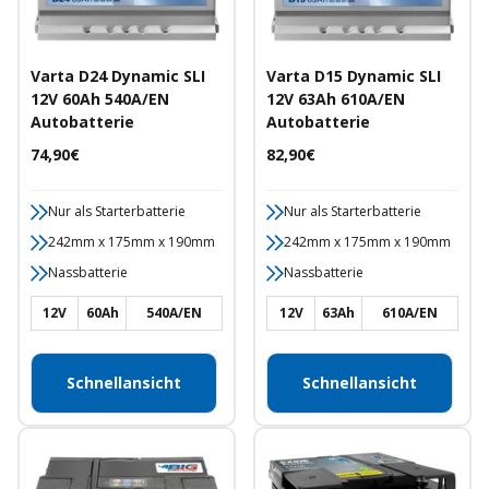
Varta D24 Dynamic SLI
Varta D15 Dynamic SLI
12V 60Ah 540A/EN
12V 63Ah 610A/EN
Autobatterie
Autobatterie
Angebotspreis
Angebotspreis
74,90€
82,90€
Nur als Starterbatterie
Nur als Starterbatterie
242mm x 175mm x 190mm
242mm x 175mm x 190mm
Nassbatterie
Nassbatterie
12V
60Ah
540A/EN
12V
63Ah
610A/EN
Schnellansicht
Schnellansicht