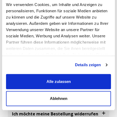
Wir verwenden Cookies, um Inhalte und Anzeigen zu
vom Fahrzeughersteller zur Identifizierung der Erstausrüster-
personalisieren, Funktionen für soziale Medien anbieten
Ersatzbatterien verwendet.
zu können und die Zugriffe auf unsere Website zu
Abgekürzt ist die
OEM-Nummer
die Original-Ersatzteil
analysieren. Außerdem geben wir Informationen zu Ihrer
Nummer, eine vom Fahrzeughersteller vergebene eindeutige
Verwendung unserer Website an unsere Partner für
Artikelnummer.
soziale Medien, Werbung und Analysen weiter. Unsere
Da es sehr viele Batterie-Hersteller gibt, können Sie diese
Partner führen diese Informationen möglicherweise mit
Nummer als Referenz Nr. nutzen um sicherzustellen das Sie ein
weiteren Daten zusammen, die Sie ihnen bereitgestellt
baugleiches Ersatzteil bestellen.
haben oder die sie im Rahmen Ihrer Nutzung der Dienste
gesammelt haben.
Details zeigen
FAQ
Alle zulassen
Häufig gestellte Fragen
Ablehnen
Ich möchte meine Bestellung widerrufen