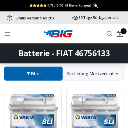
Direkt
↵
↵
↵
Zum Menü springen
Fußzeile springen
Barrierefreiheits-Widget öffnen
4.78 / 5
(10161 Bewertungen)
zum
Inhalt
30 Tage Rückgaberecht
Gratis Versand ab 20 €
Batterie-
Navigation
Industrie-
Germany
Batterie - FIAT 46756133
Filter
Sortierung:
Meistverkauft