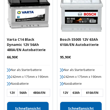
Varta C14 Black
Bosch S5005 12V 63Ah
Dynamic 12V 56Ah
610A/EN Autobatterie
480A/EN Autobatterie
Angebotspreis
Angebotspreis
66,90€
95,90€
Nur als Starterbatterie
Nur als Starterbatterie
242mm x 175mm x 190mm
242mm x 175mm x 190mm
Nassbatterie
Nassbatterie
12V
56Ah
480A/EN
12V
63Ah
610A/EN
Schnellansicht
Schnellansicht