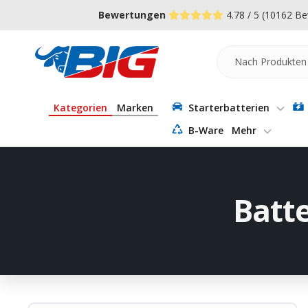
Direkt
↵
↵
↵
Zum Menü springen
Fußzeile springen
Barrierefreiheits-Widget öffnen
Bewertungen
4.78 / 5
(10162 Be
zum
Inhalt
Batterie-
Industrie-
Germany
Kategorien
Marken
Starterbatterien
B-Ware
Mehr
Batt