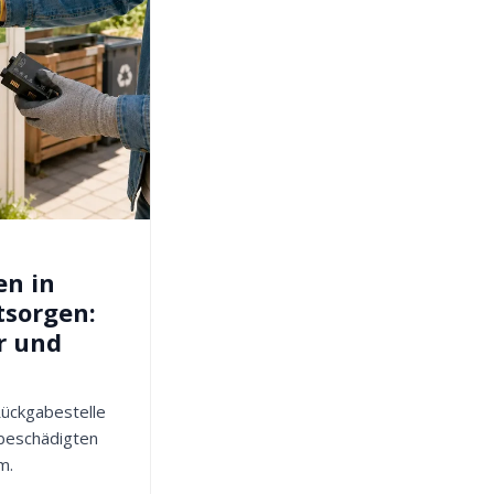
en in
tsorgen:
r und
 Rückgabestelle
 beschädigten
m.