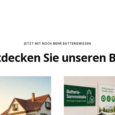
rer Wahl aufgeben. Jedoch empfehlen wir Ihnen den von uns ver
stellung nicht garantieren. Grund dafür ist unser automatisierte
g mit der Sendungsnummer auf, bis Ihre Retoure komplett bearbe
Werktagen nach Erhalt des Entsorgungsnachweises zurückerstattet
ethode erfolgt.
nschrift:
JETZT MIT NOCH MEHR BATTERIEWISSEN
tdecken Sie unseren B
innerhalb von 14 Tagen erstatten. Dafür verwenden wir die von 