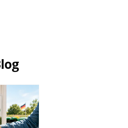
wendeten Paketdienst DPD zu nutzen. Entsprechende
s Bestellsystem.
itet wurde!
. Bitte denken Sie daran, dass die Rückzahlung gemäß
log
Ihnen zuvor gewählte Zahlungsart.