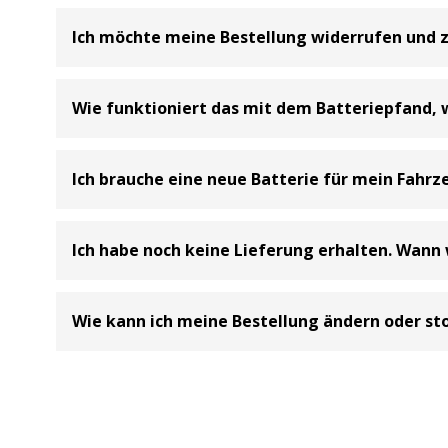
Ich möchte meine Bestellung widerrufen und 
Bei uns haben Sie die Möglichkeit Ihre
Bestellung inne
Wie funktioniert das mit dem Batteriepfand, 
Kundenservice der BIG Batterie-Industrie-Germany G
Bitte beachten Sie dabei, dass Sie als Käufer die Kos
Batterie Entsorgungsnachweis
Ich brauche eine neue Batterie für mein Fahrze
Der Kaufpreis wird Ihnen nach Retoureneingang bei uns
Gemäß den Bestimmungen des Batteriegesetzes (§10) 
wenn beim Kauf einer neuen Batterie keine Altbatterie 
In unserem Onlineshop finden Sie einen Batteriefinde
So funktioniert die Rücksendung:
Ich habe noch keine Lieferung erhalten. Wann
Versorgungsbatterien sind von dieser ausgenommen, da 
Hier geht es zum Batteriefinder
1. Vertrag widerrufen
Wo kann ich meine Altbatterie entsorgen und wie 
Unsere
Lieferzeit beträgt in der Regel 1 - 3 Werkta
Um von Ihrem 30-tägigen Rückgaberecht Gebrauch mach
Wichtiger Hinweis:
Wie kann ich meine Bestellung ändern oder st
Paketdienst/Spedition übergeben wurde, erhalten Sie
diesen Vertrag widerrufen.
Bitte geben Sie Ihre alte Batterie zur Entsorgung be
Wir empfehlen die technischen Daten der vorgeschlage
regelmäßig die Bewegung und geschätzte Zustellzeit Ih
Geschäft ab, das Autobatterien verkauft. Stellen Sie s
2. Artikel verpacken und Bestellinformationen beilegen
Sie haben versehentlich einen falschen Artikel bestellt, 
sicherzustellen, dass die neue in Ihr Fahrzeug passt.
Support.
versehen ist. Sie können dafür
dieses Formular
verwen
Bitte verpacken Sie die Batterie in einem Karton, brin
unbedingt innerhalb von 14 Tagen nach Erhalt per E-M
Verwenden Sie bitte unser Kontaktformular zur Änderu
Bestellnummer, eBay-Bestellnummer oder Amazon-Bes
eine Mail an service@batterie-industrie-germany.de m