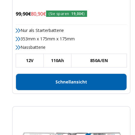
Regulärer
Angebotspreis
99,90€
80,90€
(Sie sparen
19,00€
)
Preis
Nur als Starterbatterie
353mm x 175mm x 175mm
Nassbatterie
12V
110Ah
850A/EN
Schnellansicht