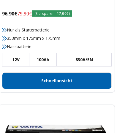
Regulärer
Angebotspreis
96,90€
79,90€
(Sie sparen
17,00€
)
Preis
Nur als Starterbatterie
353mm x 175mm x 175mm
Nassbatterie
12V
100Ah
830A/EN
Schnellansicht