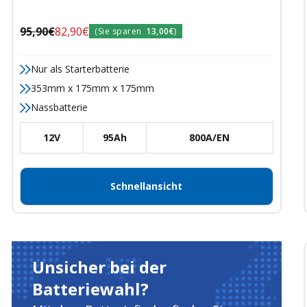
Regulärer
Angebotspreis
95,90€
82,90€
(Sie sparen
13,00€
)
Preis
Nur als Starterbatterie
353mm x 175mm x 175mm
Nassbatterie
12V
95Ah
800A/EN
Schnellansicht
Unsicher bei der
Batteriewahl?