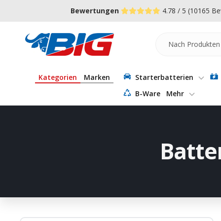
Direkt
↵
↵
↵
Zum Menü springen
Fußzeile springen
Barrierefreiheits-Widget öffnen
Bewertungen
4.78 / 5
(10165 Be
zum
Inhalt
Batterie-
Industrie-
Germany
Kategorien
Marken
Starterbatterien
B-Ware
Mehr
Batte