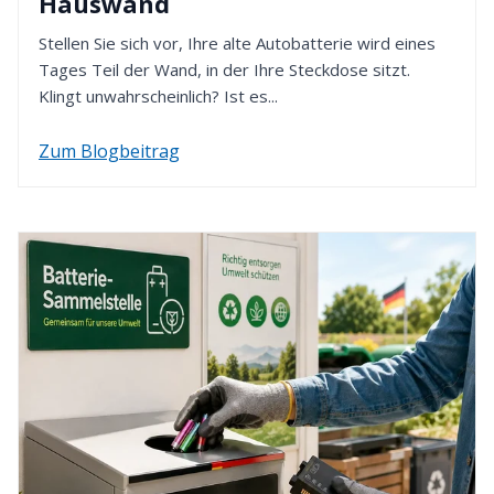
Hauswand
Kaufpreis innerhalb von 14 Tagen erstatten. Dafür
verwenden wir die von Ihnen zuvor gewählte
Stellen Sie sich vor, Ihre alte Autobatterie wird eines
Zahlungsart.
Tages Teil der Wand, in der Ihre Steckdose sitzt.
Klingt unwahrscheinlich? Ist es...
Zum Blogbeitrag