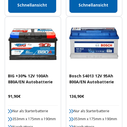
Schnellansicht
Schnellansicht
BIG +30% 12V 100Ah
Bosch S4013 12V 95Ah
880A/EN Autobatterie
800A/EN Autobatterie
Angebotspreis
Angebotspreis
91,90€
136,90€
Nur als Starterbatterie
Nur als Starterbatterie
353mm x 175mm x 190mm
353mm x 175mm x 190mm
Nassbatterie
Nassbatterie