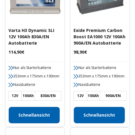
Varta H3 Dynamic SLI
Exide Premium Carbon
12V 100Ah 830A/EN
Boost EA1000 12V 100Ah
Autobatterie
900A/EN Autobatterie
Angebotspreis
Angebotspreis
114,90€
98,90€
Nur als Starterbatterie
Nur als Starterbatterie
353mm x 175mm x 190mm
353mm x 175mm x 190mm
Nassbatterie
Nassbatterie
12V
100Ah
830A/EN
12V
100Ah
900A/EN
Schnellansicht
Schnellansicht