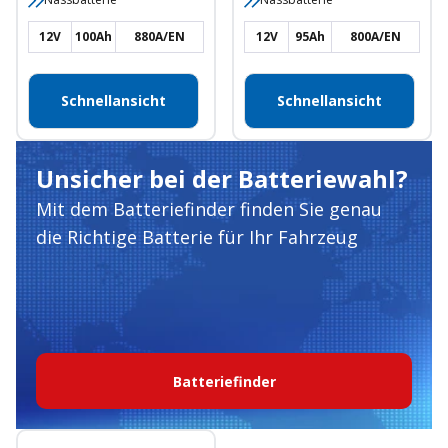
12V
100Ah
880A/EN
12V
95Ah
800A/EN
Schnellansicht
Schnellansicht
Unsicher bei der Batteriewahl?
Mit dem Batteriefinder finden Sie genau
die Richtige Batterie für Ihr Fahrzeug
Batteriefinder