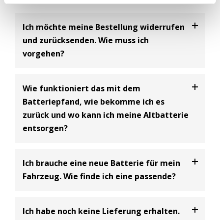
Ich möchte meine Bestellung widerrufen
und zurücksenden. Wie muss ich
vorgehen?
Bei uns haben Sie die Möglichkeit Ihre
Bestellung
Wie funktioniert das mit dem
innerhalb von 30 Tagen zu widerrufen
und an uns
Batteriepfand, wie bekomme ich es
zurückzusenden. Dabei handelt es sich um einen
zurück und wo kann ich meine Altbatterie
freiwilligen Kundenservice der BIG Batterie-
entsorgen?
Industrie-Germany GmbH und eine Ergänzung zum
gesetzlich vorgeschriebenen 14-tägigen
Widerrufsrecht.
Batterie Entsorgungsnachweis
Ich brauche eine neue Batterie für mein
Bitte beachten Sie dabei, dass Sie als Käufer die
Gemäß den Bestimmungen des Batteriegesetzes
Fahrzeug. Wie finde ich eine passende?
Kosten für die Rücksendung tragen
(siehe
(§10) müssen Unternehmen, die Starterbatterien
Widerrufsbelehrung)
.
verkaufen, ein Pfand in Höhe von 7,50€ inklusive
In unserem Onlineshop finden Sie einen
Ich habe noch keine Lieferung erhalten.
Umsatzsteuer erheben, wenn beim Kauf einer
Batteriefinder, wo Sie nach Ihrem Fahrzeug suchen
Der Kaufpreis wird Ihnen nach Retoureneingang bei