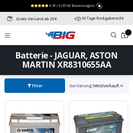
Direkt
↵
↵
↵
Zum Menü springen
Fußzeile springen
Barrierefreiheits-Widget öffnen
4.78 / 5
(10162 Bewertungen)
zum
Inhalt
30 Tage Rückgaberecht
Gratis Versand ab 20 €
Batterie-
Navigation
Industrie-
Germany
Batterie - JAGUAR, ASTON
MARTIN XR8310655AA
Filter
Sortierung:
Meistverkauft