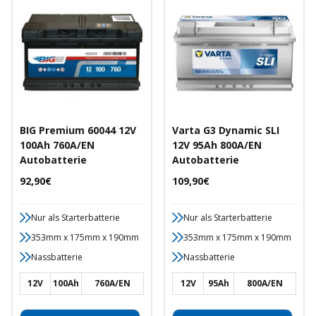
BIG Premium 60044 12V
Varta G3 Dynamic SLI
100Ah 760A/EN
12V 95Ah 800A/EN
Autobatterie
Autobatterie
Angebotspreis
Angebotspreis
92,90€
109,90€
Nur als Starterbatterie
Nur als Starterbatterie
353mm x 175mm x 190mm
353mm x 175mm x 190mm
Nassbatterie
Nassbatterie
12V
100Ah
760A/EN
12V
95Ah
800A/EN