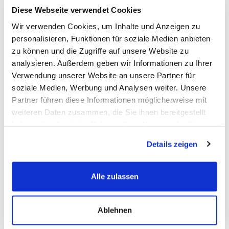
MARTIN
Diese Webseite verwendet Cookies
Wir verwenden Cookies, um Inhalte und Anzeigen zu
Die
OEM-Nummern
(Original Equipment Manufacturer) werden
personalisieren, Funktionen für soziale Medien anbieten
vom Fahrzeughersteller zur Identifizierung der Erstausrüster-
zu können und die Zugriffe auf unsere Website zu
Ersatzbatterien verwendet.
analysieren. Außerdem geben wir Informationen zu Ihrer
Abgekürzt ist die
OEM-Nummer
die Original-Ersatzteil
Verwendung unserer Website an unsere Partner für
Nummer, eine vom Fahrzeughersteller vergebene eindeutige
soziale Medien, Werbung und Analysen weiter. Unsere
Artikelnummer.
Partner führen diese Informationen möglicherweise mit
Da es sehr viele Batterie-Hersteller gibt, können Sie diese
weiteren Daten zusammen, die Sie ihnen bereitgestellt
Nummer als Referenz Nr. nutzen um sicherzustellen das Sie ein
haben oder die sie im Rahmen Ihrer Nutzung der Dienste
baugleiches Ersatzteil bestellen.
gesammelt haben.
Details zeigen
Alle zulassen
FAQ
Häufig gestellte Fragen
Ablehnen