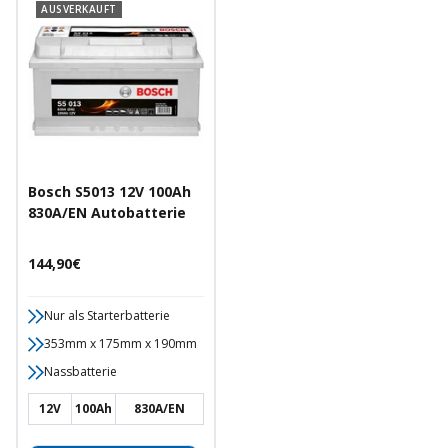
AUSVERKAUFT
Bosch S5013 12V 100Ah
830A/EN Autobatterie
Angebotspreis
144,90€
Nur als Starterbatterie
353mm x 175mm x 190mm
Nassbatterie
12V
100Ah
830A/EN