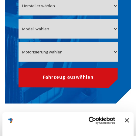
Fahrzeug auswählen
OE-Nummer XR8310655AA
Starterbatterie für JAGUAR, ASTON