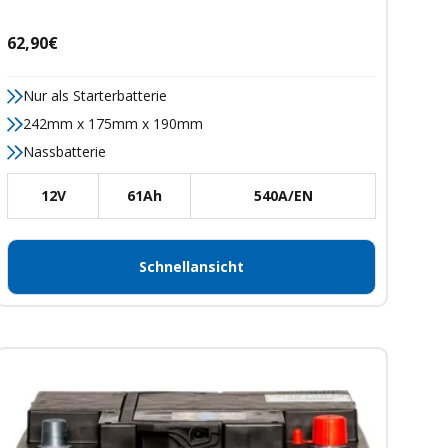
Angebotspreis
62,90€
Nur als Starterbatterie
242mm x 175mm x 190mm
Nassbatterie
12V
61Ah
540A/EN
Schnellansicht