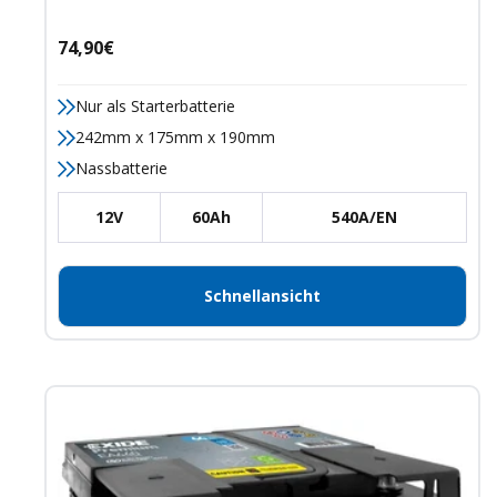
Angebotspreis
74,90€
Nur als Starterbatterie
242mm x 175mm x 190mm
Nassbatterie
12V
60Ah
540A/EN
Schnellansicht