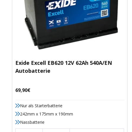
Exide Excell EB620 12V 62Ah 540A/EN
Autobatterie
Angebotspreis
69,90€
Nur als Starterbatterie
242mm x 175mm x 190mm
Nassbatterie