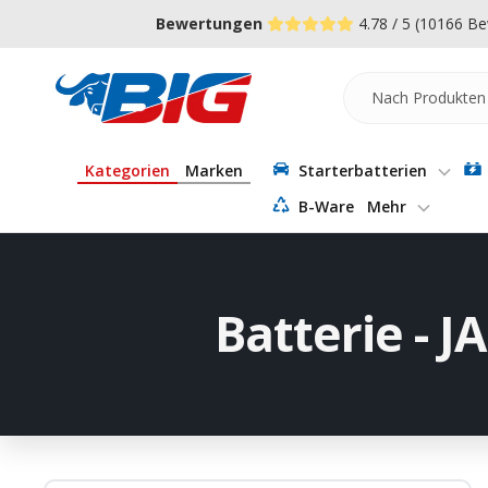
Direkt
↵
↵
↵
Zum Menü springen
Fußzeile springen
Barrierefreiheits-Widget öffnen
Bewertungen
4.78 / 5
(10166 Be
zum
Inhalt
Batterie-
Industrie-
Germany
Kategorien
Marken
Starterbatterien
B-Ware
Mehr
Batterie -