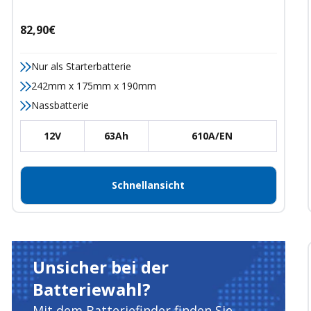
Angebotspreis
82,90€
Nur als Starterbatterie
242mm x 175mm x 190mm
Nassbatterie
12V
63Ah
610A/EN
Schnellansicht
Unsicher bei der
Batteriewahl?
Mit dem Batteriefinder finden Sie