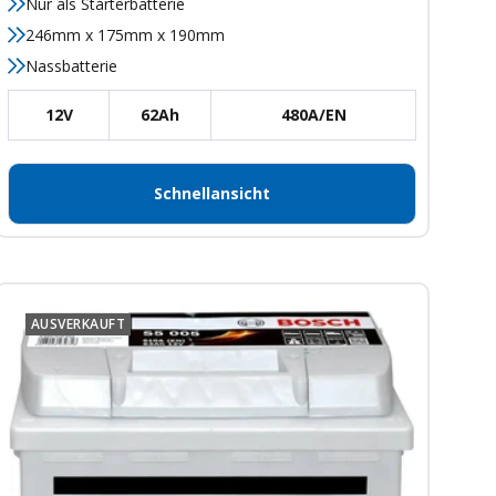
Nur als Starterbatterie
246mm x 175mm x 190mm
Nassbatterie
12V
62Ah
480A/EN
Schnellansicht
AUSVERKAUFT