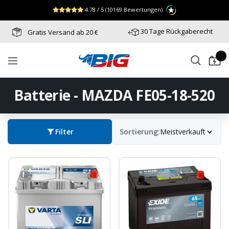
Direkt
↵
↵
↵
Zum Menü springen
Fußzeile springen
Barrierefreiheits-Widget öffnen
4.78 / 5
(10169 Bewertungen)
zum
Inhalt
30 Tage Rückgaberecht
Gratis Versand ab 20 €
Batterie-
Navigation
Industrie-
Germany
Batterie - MAZDA FE05-18-520
Filter
Sortierung:
Meistverkauft