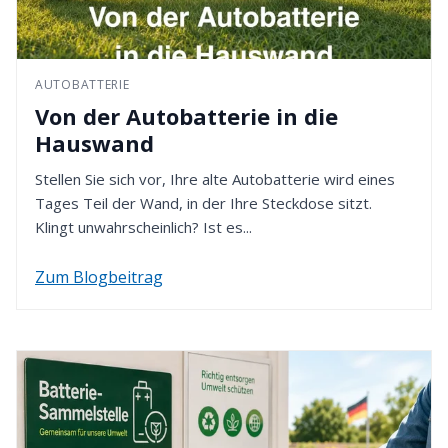
B.I.G. - Batterie-Industrie-Germany GmbH
zurückerstattet. Bitte denken Sie daran, dass die
In den Wiesen 2
Rückzahlung gemäß der von Ihnen bei der
49451 Holdorf - Deutschland
Bestellung gewählten Zahlungsmethode erfolgt.
AUTOBATTERIE
4. Rückzahlung erhalten
Von der Autobatterie in die
Nach Eingang Ihrer Retoure werden wir den
Hauswand
Kaufpreis innerhalb von 14 Tagen erstatten. Dafür
verwenden wir die von Ihnen zuvor gewählte
Stellen Sie sich vor, Ihre alte Autobatterie wird eines
Zahlungsart.
Tages Teil der Wand, in der Ihre Steckdose sitzt.
Klingt unwahrscheinlich? Ist es...
Zum Blogbeitrag