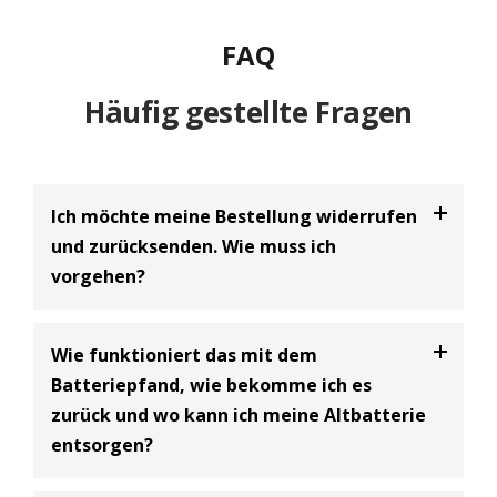
FAQ
Häufig gestellte Fragen
Ich möchte meine Bestellung widerrufen
und zurücksenden. Wie muss ich
vorgehen?
Bei uns haben Sie die Möglichkeit Ihre
Bestellung
Wie funktioniert das mit dem
innerhalb von 30 Tagen zu widerrufen
und an uns
Batteriepfand, wie bekomme ich es
zurückzusenden. Dabei handelt es sich um einen
zurück und wo kann ich meine Altbatterie
freiwilligen Kundenservice der BIG Batterie-
entsorgen?
Industrie-Germany GmbH und eine Ergänzung zum
gesetzlich vorgeschriebenen 14-tägigen