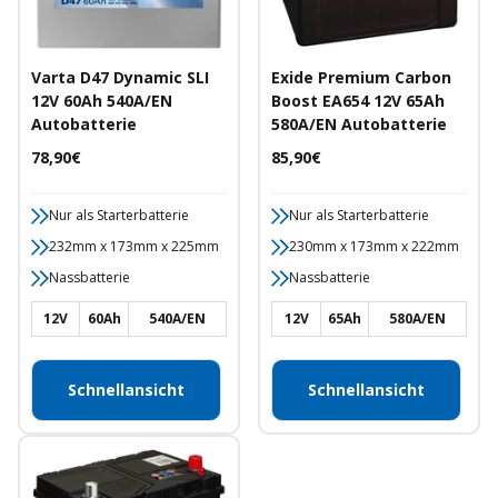
Varta D47 Dynamic SLI
Exide Premium Carbon
12V 60Ah 540A/EN
Boost EA654 12V 65Ah
Autobatterie
580A/EN Autobatterie
Angebotspreis
Angebotspreis
78,90€
85,90€
Nur als Starterbatterie
Nur als Starterbatterie
232mm x 173mm x 225mm
230mm x 173mm x 222mm
Nassbatterie
Nassbatterie
12V
60Ah
540A/EN
12V
65Ah
580A/EN
Schnellansicht
Schnellansicht