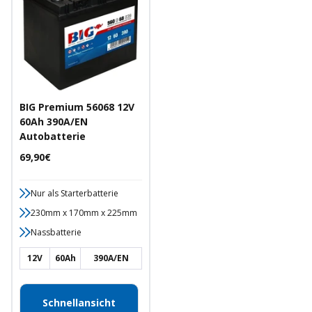
BIG Premium 56068 12V
60Ah 390A/EN
Autobatterie
Angebotspreis
69,90€
Nur als Starterbatterie
230mm x 170mm x 225mm
Nassbatterie
12V
60Ah
390A/EN
Schnellansicht