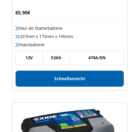
Angebotspreis
65,90€
Nur als Starterbatterie
207mm x 175mm x 190mm
Nassbatterie
12V
52Ah
470A/EN
Schnellansicht