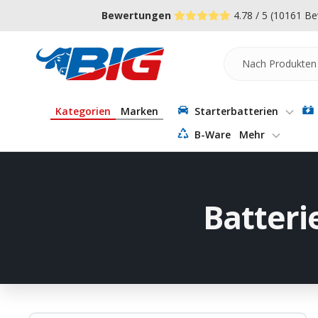
Direkt
↵
↵
↵
Zum Menü springen
Fußzeile springen
Barrierefreiheits-Widget öffnen
Bewertungen
4.78 / 5
(10161 Be
zum
Inhalt
Batterie-
Industrie-
Germany
Kategorien
Marken
Starterbatterien
B-Ware
Mehr
Batteri