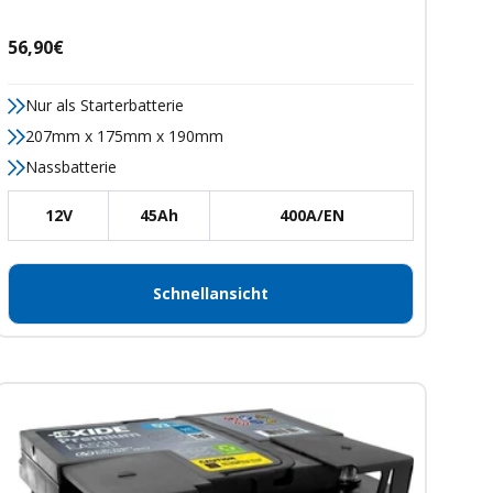
Angebotspreis
56,90€
Nur als Starterbatterie
207mm x 175mm x 190mm
Nassbatterie
12V
45Ah
400A/EN
Schnellansicht