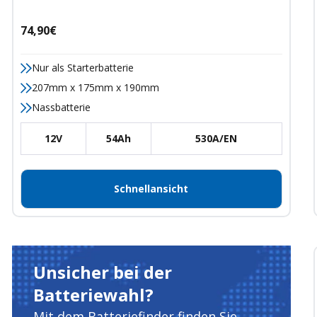
Angebotspreis
74,90€
Nur als Starterbatterie
207mm x 175mm x 190mm
Nassbatterie
12V
54Ah
530A/EN
Schnellansicht
Unsicher bei der
Batteriewahl?
Mit dem Batteriefinder finden Sie