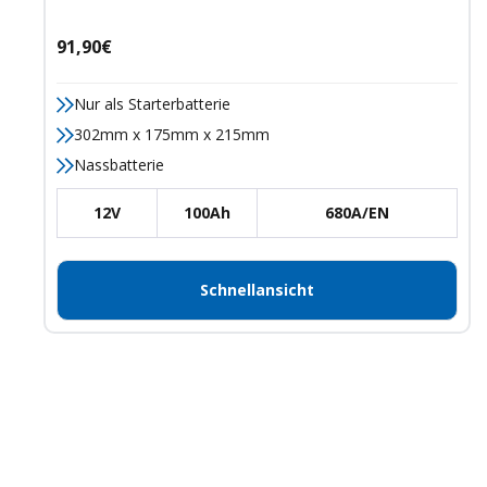
Angebotspreis
91,90€
Nur als Starterbatterie
302mm x 175mm x 215mm
Nassbatterie
12V
100Ah
680A/EN
Schnellansicht