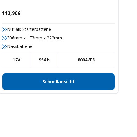
Angebotspreis
113,90€
Nur als Starterbatterie
306mm x 173mm x 222mm
Nassbatterie
12V
95Ah
800A/EN
Schnellansicht