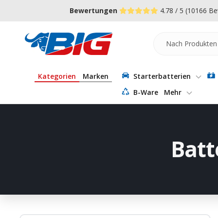
Direkt
↵
↵
↵
Zum Menü springen
Fußzeile springen
Barrierefreiheits-Widget öffnen
Bewertungen
4.78 / 5
(10166 Be
zum
Inhalt
Batterie-
Industrie-
Germany
Kategorien
Marken
Starterbatterien
B-Ware
Mehr
Batt