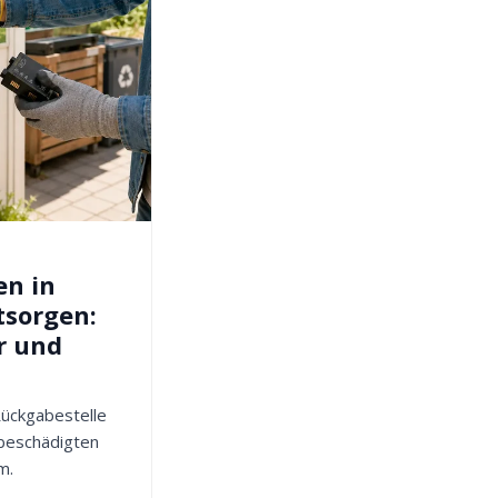
en in
tsorgen:
r und
 Rückgabestelle
 beschädigten
m.