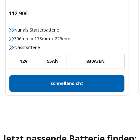
Angebotspreis
112,90€
Nur als Starterbatterie
306mm x 173mm x 225mm
Nassbatterie
12V
95Ah
830A/EN
Schnellansicht
Jetzt passende Batterie finden: