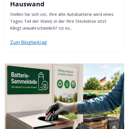
Hauswand
Kaufpreis innerhalb von 14 Tagen erstatten. Dafür
verwenden wir die von Ihnen zuvor gewählte
Stellen Sie sich vor, Ihre alte Autobatterie wird eines
Zahlungsart.
Tages Teil der Wand, in der Ihre Steckdose sitzt.
Klingt unwahrscheinlich? Ist es...
Zum Blogbeitrag