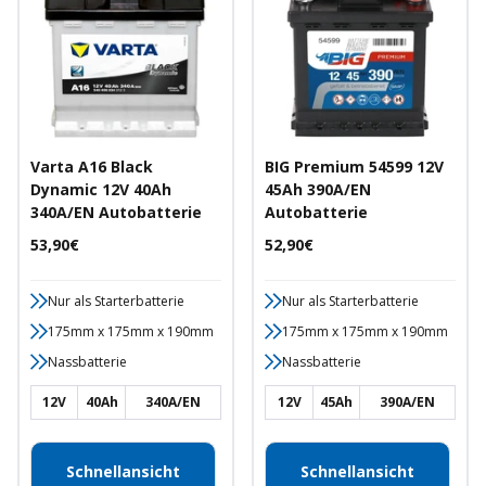
Varta A16 Black
BIG Premium 54599 12V
Dynamic 12V 40Ah
45Ah 390A/EN
340A/EN Autobatterie
Autobatterie
Angebotspreis
Angebotspreis
53,90€
52,90€
Nur als Starterbatterie
Nur als Starterbatterie
175mm x 175mm x 190mm
175mm x 175mm x 190mm
Nassbatterie
Nassbatterie
12V
40Ah
340A/EN
12V
45Ah
390A/EN
Schnellansicht
Schnellansicht