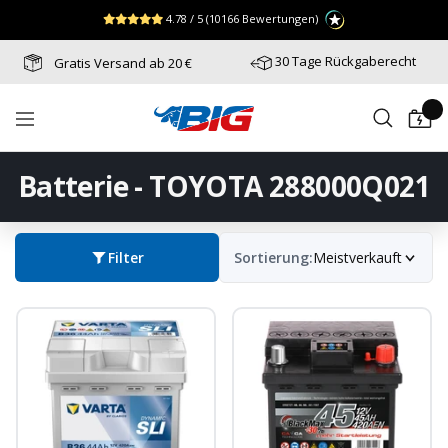
Direkt
↵
↵
↵
Zum Menü springen
Fußzeile springen
Barrierefreiheits-Widget öffnen
4.78 / 5
(10166 Bewertungen)
zum
Inhalt
30 Tage Rückgaberecht
Gratis Versand ab 20 €
Batterie-
Navigation
Industrie-
Germany
Batterie - TOYOTA 288000Q021
Filter
Sortierung:
Meistverkauft