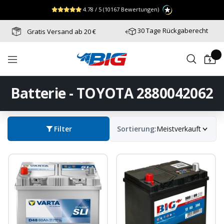
Direkt
↵
↵
↵
Zum Menü springen
Fußzeile springen
Barrierefreiheits-Widget öffnen
4.78 / 5
(10167 Bewertungen)
zum
Inhalt
30 Tage Rückgaberecht
Gratis Versand ab 20 €
Batterie-
Navigation
Industrie-
Germany
Batterie - TOYOTA 2880042062
Filter
Sortierung:
Meistverkauft