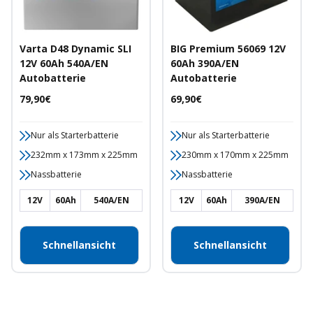
Varta D48 Dynamic SLI
BIG Premium 56069 12V
12V 60Ah 540A/EN
60Ah 390A/EN
Autobatterie
Autobatterie
Angebotspreis
Angebotspreis
79,90€
69,90€
Nur als Starterbatterie
Nur als Starterbatterie
232mm x 173mm x 225mm
230mm x 170mm x 225mm
Nassbatterie
Nassbatterie
12V
60Ah
540A/EN
12V
60Ah
390A/EN
Schnellansicht
Schnellansicht