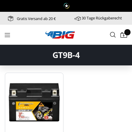
Direkt
zum
Inhalt
30 Tage Rückgaberecht
Gratis Versand ab 20 €
Batterie-
Navigation
Industrie-
Germany
GT9B-4