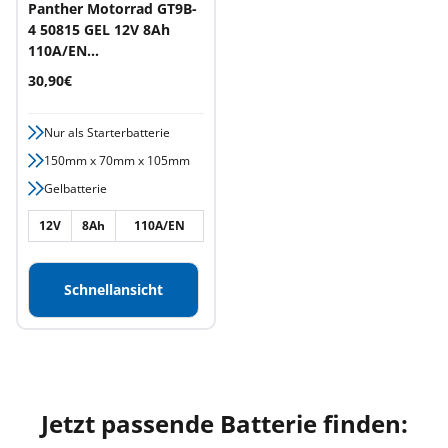
Panther Motorrad GT9B-
4 50815 GEL 12V 8Ah
110A/EN
Motorradbatterie
Angebotspreis
30,90€
Nur als Starterbatterie
150mm x 70mm x 105mm
Gelbatterie
12V
8Ah
110A/EN
Schnellansicht
Jetzt passende Batterie finden: