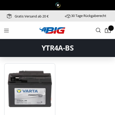
Direkt
zum
Inhalt
30 Tage Rückgaberecht
Gratis Versand ab 20 €
Batterie-
Navigation
Industrie-
Germany
YTR4A-BS