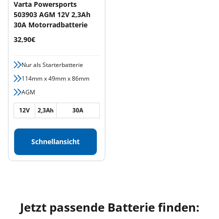
Varta Powersports
503903 AGM 12V 2,3Ah
30A Motorradbatterie
Angebotspreis
32,90€
Nur als Starterbatterie
114mm x 49mm x 86mm
AGM
12V
2,3Ah
30A
Schnellansicht
Jetzt passende Batterie finden: