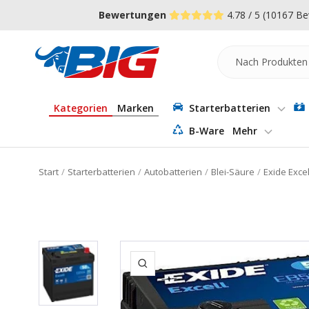
Direkt
↵
↵
↵
Zum Menü springen
Fußzeile springen
Barrierefreiheits-Widget öffnen
Bewertungen
4.78 / 5
(10167 Be
zum
Inhalt
Batterie-
Industrie-
Germany
Kategorien
Marken
Starterbatterien
B-Ware
Mehr
Start
Starterbatterien
Autobatterien
Blei-Säure
Exide Exce
Zoom