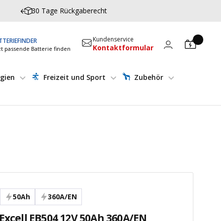
30 Tage Rückgaberecht
Kundenservice
TTERIEFINDER
Kontaktformular
zt passende Batterie finden
gien
Freizeit und Sport
Zubehör
50Ah
360A/EN
 Excell EB504 12V 50Ah 360A/EN