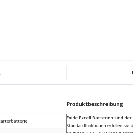
g
Produktbeschreibung
Exide Excell Batterien sind der 
tarterbatterie
Standardfunktionen erfüllen sie 
heutigen PKW. Zuverlässig erbri