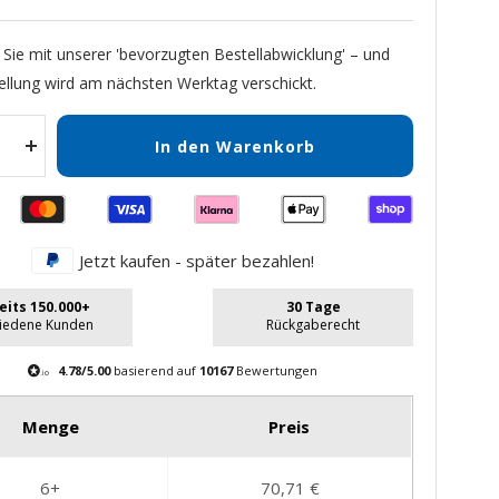
 Sie mit unserer 'bevorzugten Bestellabwicklung' – und
ellung wird am nächsten Werktag verschickt.
In den Warenkorb
Menge
gern
erhöhen
Jetzt kaufen - später bezahlen!
eits 150.000+
30 Tage
riedene Kunden
Rückgaberecht
4.78/5.00
basierend auf
10167
Bewertungen