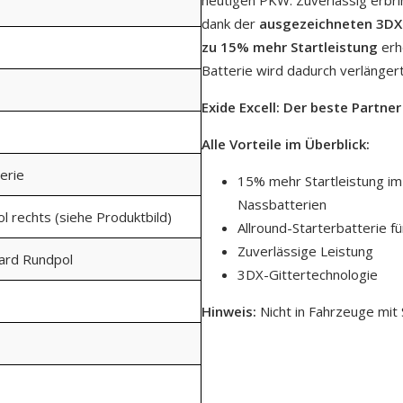
dank der
ausgezeichneten 3DX-
zu 15% mehr Startleistung
erh
Batterie wird dadurch verlängert
Exide Excell: Der beste Partn
Alle Vorteile im Überblick:
erie
15% mehr Startleistung im
Nassbatterien
ol rechts (siehe Produktbild)
Allround-Starterbatterie f
Zuverlässige Leistung
dard Rundpol
3DX-Gittertechnologie
Hinweis:
Nicht in Fahrzeuge mit