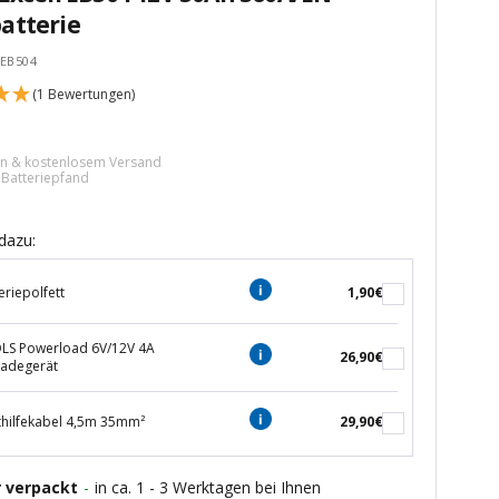
atterie
eEB504
(1 Bewertungen)
tspreis
ern & kostenlosem Versand
€ Batteriepfand
dazu:
eriepolfett
1,90€
S Powerload 6V/12V 4A
26,90€
ladegerät
thilfekabel 4,5m 35mm²
29,90€
r verpackt
-
in ca. 1 - 3 Werktagen bei Ihnen