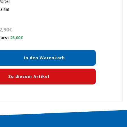
orteil
alität
2,90€
parst
23,00€
In den Warenkorb
en
Zu diesem Artikel