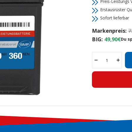
Preis-Leistungs V
Erstausrüster Qu
Sofort lieferbar
Markenpreis:
7
BIG:
49,90€
Du s
Menge
Menge
verringern
erhöh