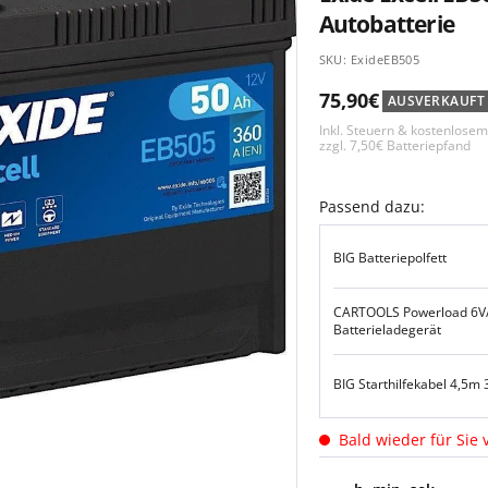
Autobatterie
SKU:
ExideEB505
Angebotspreis
75,90€
AUSVERKAUFT
Inkl. Steuern & kostenlose
zzgl. 7,50€ Batteriepfand
Passend dazu:
BIG Batteriepolfett
CARTOOLS Powerload 6V
Batterieladegerät
BIG Starthilfekabel 4,5m
Bald wieder für Sie 