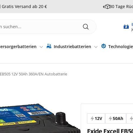
Gratis Versand ab 20 €
30 Tage Rü
J
ersorgerbatterien
Industriebatterien
Technologi
l EB505 12V 50Ah 360A/EN Autobatterie
12V
50Ah
Exide Excell EB