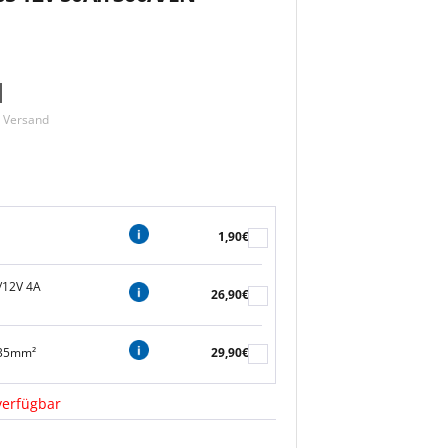
m Versand
1,90€
/12V 4A
26,90€
 35mm²
29,90€
verfügbar