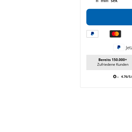
h
min
sek
Jet
Bereits 150.000+
Zufriedene Kunden
4.76/5.