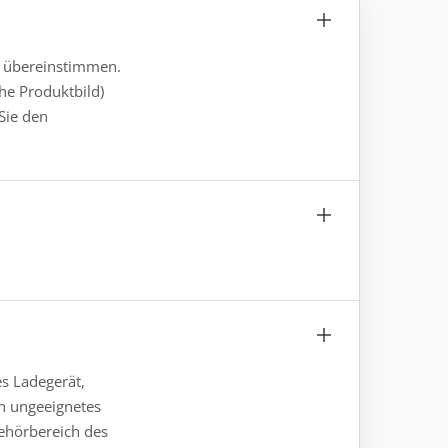
gs übereinstimmen.
he Produktbild)
Sie den
es Ladegerät,
in ungeeignetes
behörbereich des