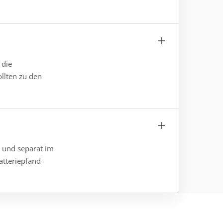
 die
ollten zu den
t und separat im
atteriepfand-