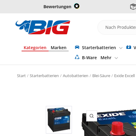
Direkt
Bewertungen
zum
Inhalt
Batterie-
Industrie-
Germany
Kategorien
Marken
Starterbatterien
V
B-Ware
Mehr
Start
Starterbatterien
Autobatterien
Blei-Säure
Exide Excel
Zoom