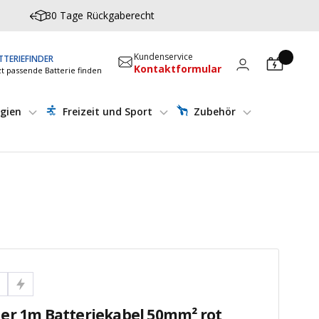
30 Tage Rückgaberecht
Kundenservice
TTERIEFINDER
Kontaktformular
zt passende Batterie finden
gien
Freizeit und Sport
Zubehör
er 1m Batteriekabel 50mm² rot