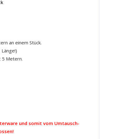
ck
tern an einem Stück.
 Länge!)
t 5 Metern.
eterware und somit vom Umtausch-
ossen!