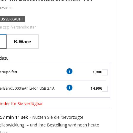
0250100
tspreis
AUSVERKAUFT
rn zzgl.
Versandkosten
B-Ware
dazu:
eriepolfett
1,90€
erBank 5000mAh Li-Ion USB 2,1A
14,90€
ieder für Sie verfügbar
57
min
10
sek
- Nutzen Sie die 'bevorzugte
ellabwicklung' – und Ihre Bestellung wird noch heute
hickt.