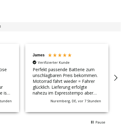
n
James
Alexand
Verifizierter Kunde
Verifi
lose
Perfekt passende Batterie zum
Danke fü
unschlagbaren Preis bekommen.
Können 
Motorrad fährt wieder = Fahrer
prima nu
ur
glücklich. Lieferung erfolgte
e ist
nahezu im Expresstempo aber
ohne Mehrkosten. Immer wieder
Stunden
Nuremberg, DE, vor 7 Stunden
Bad
gerne
Pause