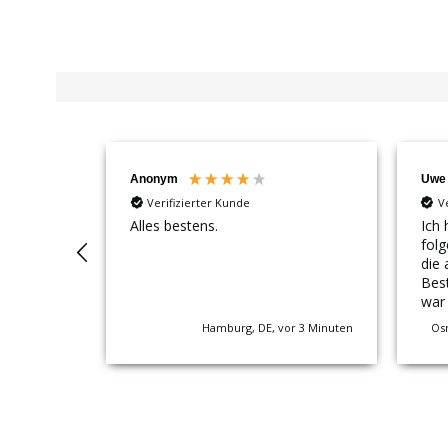
Anonym
Uwe
Verifizierter Kunde
V
Alles bestens.
Ich 
fol
die 
Bes
war wu
einm
Hamburg, DE, vor 3 Minuten
Os
neue
der 
BIG nur
imm
Sch