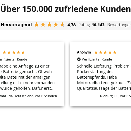
Über 150.000 zufriedene Kunden
4,78
Rating
10.143
Bewertunge
Hervorragend
Anonym
erifizierter Kunde
Verifizierter Kunde
habe eine Anfrage zu einer
Schnelle Lieferung. Problem
ge Batterie gemacht. Obwohl
Rückerstattung des
alte Datei mit der amaligen
Batteriepfands. Habe
tellung nicht mehr vorhanden
Motorradbatterie gekauft. Z
rde geholfen. Dafür erst
Qualitätsaussage der Batteri
al Danke. Die Lieferung der
es noch zu früh.
nabrück, Deutschland, vor 6 Stunden
Dieburg, DE, vor 6 
n Batterie ging schnell und
Preis war günstig. Ich kann
 empfehlen. Ich kaufe hier
er wieder. Gruß Uwe
leibaum