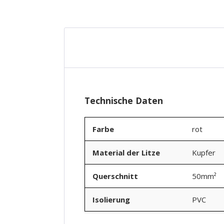
New content loaded
Technische Daten
Farbe
rot
Material der Litze
Kupfer
Querschnitt
50mm²
Isolierung
PVC