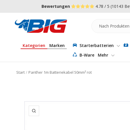
Direkt
↵
↵
↵
Zum Menü springen
Fußzeile springen
Barrierefreiheits-Widget öffnen
Bewertungen
4.78 / 5
(10143 Be
zum
Inhalt
Batterie-
Industrie-
Germany
Kategorien
Marken
Starterbatterien
B-Ware
Mehr
Start
Panther 1m Batteriekabel 50mm² rot
Zoom