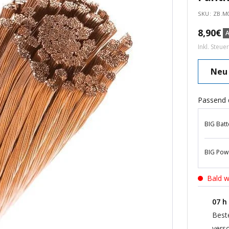
SKU:
ZB.M
Angebo
8,90€
Inkl. Steue
Neu
Passend 
BIG Batt
BIG Pow
Bald w
07
h
Best
versc