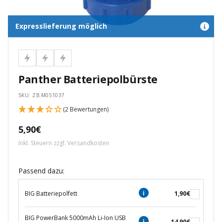
Expresslieferung möglich
Panther Batteriepolbürste
SKU:
ZB.M051037
(2 Bewertungen)
Angebotspreis
5,90€
Inkl. Steuern zzgl.
Versandkosten
Passend dazu:
BIG Batteriepolfett
1,90€
BIG PowerBank 5000mAh Li-Ion USB
14,90€