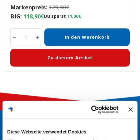
Markenpreis:
129,90€
BIG:
118,90€
Du sparst
11,00€
In den Warenkorb
Menge
Menge
verringern
erhöhen
Zu diesem Artikel
So finden Sie die richtige
Diese Webseite verwendet Cookies