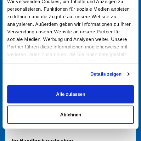
Batterie
Wir verwenden Cookies, um Inhalte und Anzeigen zu
personalisieren, Funktionen für soziale Medien anbieten
zu können und die Zugriffe auf unsere Website zu
analysieren. Außerdem geben wir Informationen zu Ihrer
Alte Batterie überprüfen
Verwendung unserer Website an unsere Partner für
Schauen Sie auf das Typenschild Ihrer bisherigen Batterie.
soziale Medien, Werbung und Analysen weiter. Unsere
Dort finden Sie wichtige Angaben wie Spannung (z. B.
Partner führen diese Informationen möglicherweise mit
12 V), Kapazität (z. B. 100 Ah) und Maße. Diese Werte
weiteren Daten zusammen, die Sie ihnen bereitgestellt
helfen Ihnen, ein passendes Modell zu finden.
haben oder die sie im Rahmen Ihrer Nutzung der Dienste
gesammelt haben.
Details zeigen
Batteriefinder nutzen
Nutzen Sie gerne unseren
Versorgerbatteriefinder
. Durch
Alle zulassen
Eingabe von Verbrauch und Nutzung können Sie so die
passende Batterie für Ihre Anwendung finden. Bei Fragen
Ablehnen
kommen Sie gerne auf uns zu.
Im Handbuch nachsehen