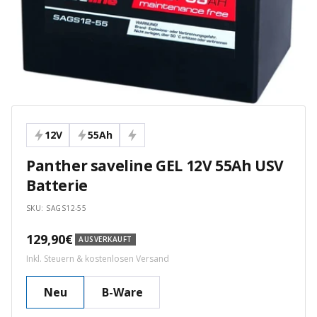
12V
55Ah
Panther saveline GEL 12V 55Ah USV
Batterie
SKU:
SAGS12-55
Angebotspreis
129,90€
AUSVERKAUFT
Inkl. Steuern & kostenlosen Versand
Neu
B-Ware