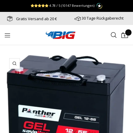
Direkt
↵
↵
↵
Zum Menü springen
Fußzeile springen
Barrierefreiheits-Widget öffnen
4.78 / 5
(10147 Bewertungen)
zum
Inhalt
30 Tage Rückgaberecht
Gratis Versand ab 20 €
Batterie-
Navigation
Industrie-
Germany
Zoom