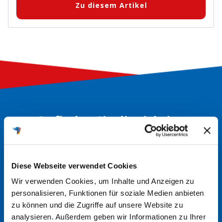
Zu diesem Artikel
So finden Sie die richtige
Batterie
Diese Webseite verwendet Cookies
Alte Batterie überprüfen
Wir verwenden Cookies, um Inhalte und Anzeigen zu
Schauen Sie auf das Typenschild Ihrer bisherigen Batterie.
personalisieren, Funktionen für soziale Medien anbieten
Dort finden Sie wichtige Angaben wie Spannung (z. B.
zu können und die Zugriffe auf unsere Website zu
analysieren. Außerdem geben wir Informationen zu Ihrer
12 V), Kapazität (z. B. 100 Ah) und Maße. Diese Werte