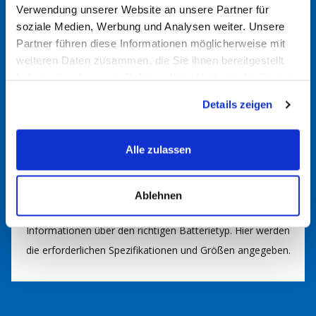
Verwendung unserer Website an unsere Partner für
helfen Ihnen, ein passendes Modell zu finden.
soziale Medien, Werbung und Analysen weiter. Unsere
Partner führen diese Informationen möglicherweise mit
weiteren Daten zusammen, die Sie ihnen bereitgestellt
Batteriefinder nutzen
haben oder die sie im Rahmen Ihrer Nutzung der Dienste
Nutzen Sie gerne unseren
Versorgerbatteriefinder
. Durch
gesammelt haben.
Eingabe von Verbrauch und Nutzung können Sie so die
Details zeigen
passende Batterie für Ihre Anwendung finden. Bei Fragen
kommen Sie gerne auf uns zu.
Alle zulassen
Im Handbuch nachsehen
Ablehnen
In der Regel finden Sie im Handbuch Ihrer Anlage
Informationen über den richtigen Batterietyp. Hier werden
die erforderlichen Spezifikationen und Größen angegeben.