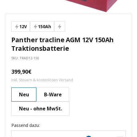
12V
150Ah
Panther tracline AGM 12V 150Ah
Traktionsbatterie
SKU:
TRAD12-150
Angebotspreis
399,90€
Inkl. Steuern & kostenlosen Versand
Neu
B-Ware
Neu - ohne MwSt.
Passend dazu: