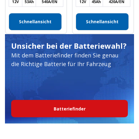
12V
53Ah
540A/EN
12V
45Ah
420A/EN
Schnellansicht
Schnellansicht
Unsicher bei der Batteriewahl?
Mit dem Batteriefinder finden Sie genau
die Richtige Batterie für Ihr Fahrzeug
Batteriefinder