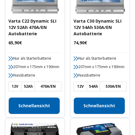
Varta C22 Dynamic SLI
Varta C30 Dynamic SLI
12V 52Ah 470A/EN
12V 54Ah 530A/EN
Autobatterie
Autobatterie
Angebotspreis
Angebotspreis
65,90€
74,90€
Nur als Starterbatterie
Nur als Starterbatterie
207mm x 175mm x 190mm
207mm x 175mm x 190mm
Nassbatterie
Nassbatterie
12V
52Ah
470A/EN
12V
54Ah
530A/EN
Schnellansicht
Schnellansicht