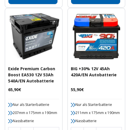
Exide Premium Carbon
BIG +30% 12V 45Ah
Boost EA530 12V 53Ah
420A/EN Autobatterie
540A/EN Autobatterie
Angebotspreis
Angebotspreis
65,90€
55,90€
Nur als Starterbatterie
Nur als Starterbatterie
207mm x 175mm x 190mm
211mm x 175mm x 190mm
Nassbatterie
Nassbatterie