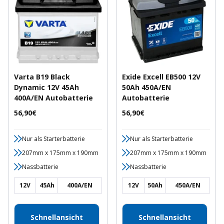
Varta B19 Black
Exide Excell EB500 12V
Dynamic 12V 45Ah
50Ah 450A/EN
400A/EN Autobatterie
Autobatterie
Angebotspreis
Angebotspreis
56,90€
56,90€
Nur als Starterbatterie
Nur als Starterbatterie
207mm x 175mm x 190mm
207mm x 175mm x 190mm
Nassbatterie
Nassbatterie
12V
45Ah
400A/EN
12V
50Ah
450A/EN
Schnellansicht
Schnellansicht