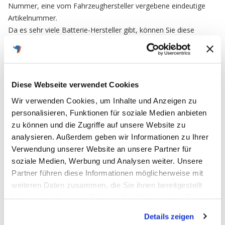
Nummer, eine vom Fahrzeughersteller vergebene eindeutige
Artikelnummer.
Da es sehr viele Batterie-Hersteller gibt, können Sie diese
Nummer als Referenz Nr. nutzen um sicherzustellen das Sie ein
baugleiches Ersatzteil bestellen.
Diese Webseite verwendet Cookies
FAQ
Wir verwenden Cookies, um Inhalte und Anzeigen zu
personalisieren, Funktionen für soziale Medien anbieten
zu können und die Zugriffe auf unsere Website zu
Häufig gestellte Fragen
analysieren. Außerdem geben wir Informationen zu Ihrer
Verwendung unserer Website an unsere Partner für
soziale Medien, Werbung und Analysen weiter. Unsere
Partner führen diese Informationen möglicherweise mit
Ich möchte meine Bestellung widerrufen
weiteren Daten zusammen, die Sie ihnen bereitgestellt
und zurücksenden. Wie muss ich
haben oder die sie im Rahmen Ihrer Nutzung der Dienste
vorgehen?
gesammelt haben.
Details zeigen