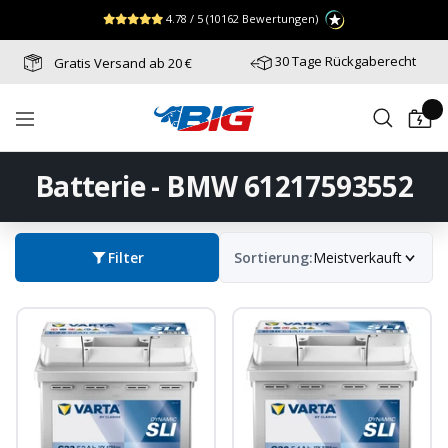
Direkt
↵
↵
↵
Zum Menü springen
Fußzeile springen
Barrierefreiheits-Widget öffnen
4.78 / 5
(10162 Bewertungen)
zum
Inhalt
30 Tage Rückgaberecht
Gratis Versand ab 20 €
Batterie-
Navigation
Industrie-
Germany
Batterie - BMW 61217593552
Filter
Sortierung:
Meistverkauft