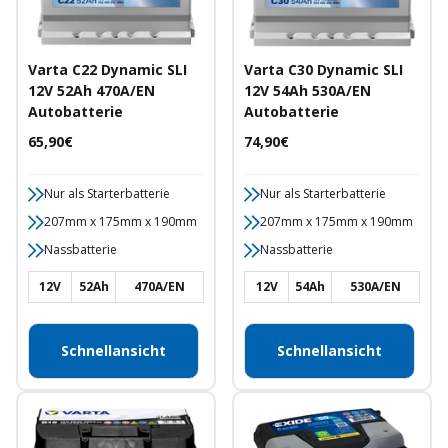
Varta C22 Dynamic SLI
Varta C30 Dynamic SLI
12V 52Ah 470A/EN
12V 54Ah 530A/EN
Autobatterie
Autobatterie
Angebotspreis
Angebotspreis
65,90€
74,90€
Nur als Starterbatterie
Nur als Starterbatterie
207mm x 175mm x 190mm
207mm x 175mm x 190mm
Nassbatterie
Nassbatterie
12V
52Ah
470A/EN
12V
54Ah
530A/EN
Schnellansicht
Schnellansicht