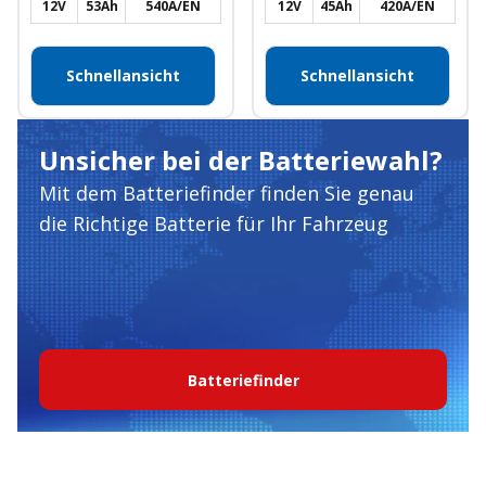
12V
53Ah
540A/EN
12V
45Ah
420A/EN
Schnellansicht
Schnellansicht
Unsicher bei der Batteriewahl?
Mit dem Batteriefinder finden Sie genau
die Richtige Batterie für Ihr Fahrzeug
Batteriefinder