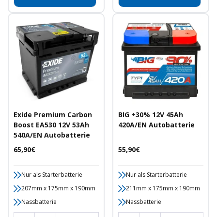
Exide Premium Carbon
BIG +30% 12V 45Ah
Boost EA530 12V 53Ah
420A/EN Autobatterie
540A/EN Autobatterie
Angebotspreis
Angebotspreis
65,90€
55,90€
Nur als Starterbatterie
Nur als Starterbatterie
207mm x 175mm x 190mm
211mm x 175mm x 190mm
Nassbatterie
Nassbatterie