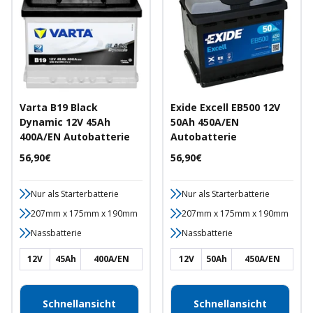
Varta B19 Black
Exide Excell EB500 12V
Dynamic 12V 45Ah
50Ah 450A/EN
400A/EN Autobatterie
Autobatterie
Angebotspreis
Angebotspreis
56,90€
56,90€
Nur als Starterbatterie
Nur als Starterbatterie
207mm x 175mm x 190mm
207mm x 175mm x 190mm
Nassbatterie
Nassbatterie
12V
45Ah
400A/EN
12V
50Ah
450A/EN
Schnellansicht
Schnellansicht