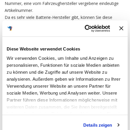
Nummer, eine vom Fahrzeughersteller vergebene eindeutige
Artikelnummer.
Da es sehr viele Batterie-Hersteller gibt, können Sie diese
Nummer als Referenz Nr. nutzen um sicherzustellen das Sie ein
baugleiches Ersatzteil bestellen.
Diese Webseite verwendet Cookies
FAQ
Wir verwenden Cookies, um Inhalte und Anzeigen zu
personalisieren, Funktionen für soziale Medien anbieten
zu können und die Zugriffe auf unsere Website zu
Häufig gestellte Fragen
analysieren. Außerdem geben wir Informationen zu Ihrer
Verwendung unserer Website an unsere Partner für
soziale Medien, Werbung und Analysen weiter. Unsere
Partner führen diese Informationen möglicherweise mit
Ich möchte meine Bestellung widerrufen
weiteren Daten zusammen, die Sie ihnen bereitgestellt
und zurücksenden. Wie muss ich
haben oder die sie im Rahmen Ihrer Nutzung der Dienste
vorgehen?
gesammelt haben.
Details zeigen