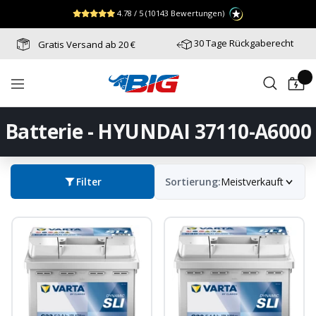
Direkt
↵
↵
↵
Zum Menü springen
Fußzeile springen
Barrierefreiheits-Widget öffnen
4.78 / 5
(10143 Bewertungen)
zum
Inhalt
30 Tage Rückgaberecht
Gratis Versand ab 20 €
Batterie-
Navigation
Industrie-
Germany
Batterie - HYUNDAI 37110-A6000
Filter
Sortierung:
Meistverkauft