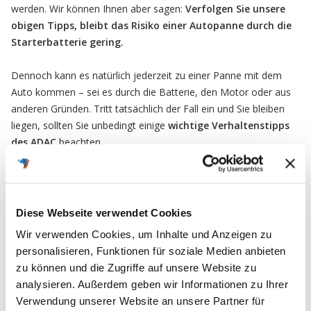
werden. Wir können Ihnen aber sagen:
Verfolgen Sie unsere
obigen Tipps, bleibt das Risiko einer Autopanne durch die
Starterbatterie gering.
Dennoch kann es natürlich jederzeit zu einer Panne mit dem
Auto kommen – sei es durch die Batterie, den Motor oder aus
anderen Gründen. Tritt tatsächlich der Fall ein und Sie bleiben
liegen, sollten Sie unbedingt einige
wichtige Verhaltenstipps
des ADAC
beachten.
Richtiges Verhalten bei einer Panne:
Diese Webseite verwendet Cookies
Einschalten der Warnblinkanlage
Parken des Autos an einem sicheren Standort
Wir verwenden Cookies, um Inhalte und Anzeigen zu
personalisieren, Funktionen für soziale Medien anbieten
Abstellen des Motors
zu können und die Zugriffe auf unsere Website zu
Anziehen der Warnweste
analysieren. Außerdem geben wir Informationen zu Ihrer
Absichern der Pannenstelle durch Warndreieck
Verwendung unserer Website an unsere Partner für