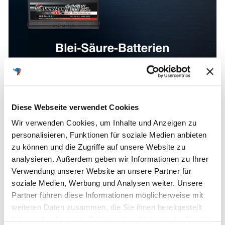
BACKUP-BATTERIE
Wir klären auf: Wichtige Fakten
Diese Webseite verwendet Cookies
zu Blei-Säure-Batterien
Wir verwenden Cookies, um Inhalte und Anzeigen zu
personalisieren, Funktionen für soziale Medien anbieten
Gerade in Autobatterien wird eine nicht unerhebliche
zu können und die Zugriffe auf unsere Website zu
Menge an Batteriesäure benötigt, die für die Funktion
analysieren. Außerdem geben wir Informationen zu Ihrer
einer Blei-Säure Batterie, auc...
Verwendung unserer Website an unsere Partner für
soziale Medien, Werbung und Analysen weiter. Unsere
Zum Blogbeitrag
Partner führen diese Informationen möglicherweise mit
weiteren Daten zusammen, die Sie ihnen bereitgestellt
haben oder die sie im Rahmen Ihrer Nutzung der Dienste