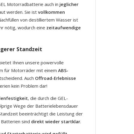
EL Motorradbatterie auch in
jeglicher
ut werden. Sie ist
vollkommen
chfüllen von destilliertem Wasser ist
hr nötig, wodurch eine
zeitaufwendige
ngerer Standzeit
ietet Ihnen unsere powervolle
em für Motorräder mit einem
ABS-
ntscheidend. Auch
Offroad-Erlebnisse
erien kein Problem dar!
lenfestigkeit
, die durch die GEL-
olprige Wege der Batterielebensdauer
Standzeit beeinträchtigt die Leistung der
 Batterien sind
direkt wieder startklar
.
 Starterbatterie wird gefüllt,