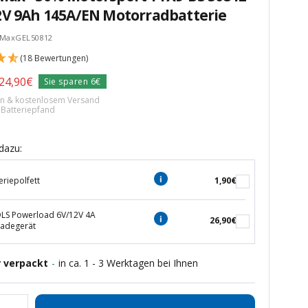
2V 9Ah 145A/EN Motorradbatterie
kMaxGEL50812
(18 Bewertungen)
rer
Angebotspreis
24,90€
Sie sparen 6€
ern & kostenlosem Versand
€ Batteriepfand
dazu:
eriepolfett
1,90€
S Powerload 6V/12V 4A
26,90€
ladegerät
r verpackt
-
in ca. 1 - 3 Werktagen bei Ihnen