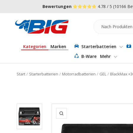
Direkt
↵
↵
↵
Zum Menü springen
Fußzeile springen
Barrierefreiheits-Widget öffnen
Bewertungen
4.78 / 5
(10166 Be
zum
Inhalt
Batterie-
Industrie-
Germany
Kategorien
Marken
Starterbatterien
B-Ware
Mehr
Start
Starterbatterien
Motorradbatterien
GEL
BlackMax +3
Zoom