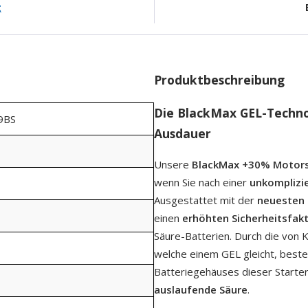
g
Produktbeschreibung
Die BlackMax GEL-Techno
9BS
Ausdauer
Unsere
BlackMax +30% Motors
wenn Sie nach einer
unkomplizie
Ausgestattet mit der
neuesten
einen
erhöhten Sicherheitsfak
Säure-Batterien. Durch die von 
welche einem GEL gleicht, beste
Batteriegehäuses dieser Starte
auslaufende Säure
.