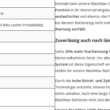
Deshalb kann unsere BlackMax G
Position
in Ihr Motorrad eingeba
rie
auslaufsicher
und ebenso das Na
bei diesem Batterietyp nicht me
ol links (siehe Produktbild)
Wartung entfällt
.
Zuverlässig auch nach lä
Satte
30% mehr Startleistung
b
Motorradbatterie-Serie. Vor all
System
ist diese Eigenschaft e
stellen für unsere BlackMax Batt
Durch die
hohe Rüttel- und Zyk
Technologie entsteht, können h
nichts anhaben. Auch eine lange 
BlackMax Batterien nicht und die
Unsere BlackMax +30% Motorrad