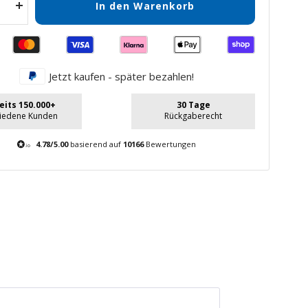
In den Warenkorb
Menge
gern
erhöhen
Jetzt kaufen - später bezahlen!
eits 150.000+
30 Tage
riedene Kunden
Rückgaberecht
4.78/5.00
basierend auf
10166
Bewertungen