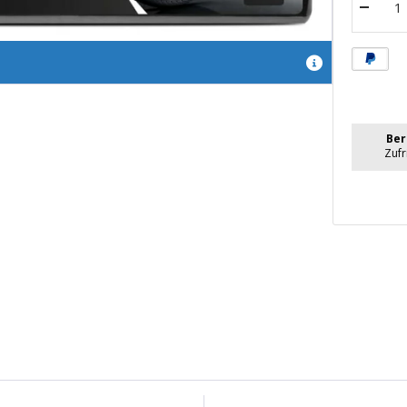
Menge
verrin
Ber
Zuf