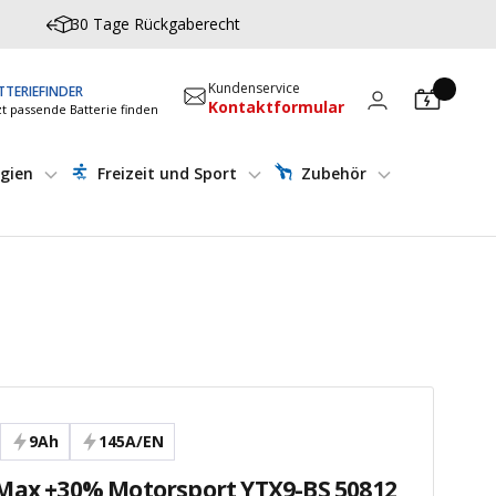
30 Tage Rückgaberecht
Kundenservice
TTERIEFINDER
Kontaktformular
zt passende Batterie finden
gien
Freizeit und Sport
Zubehör
9Ah
145A/EN
Max +30% Motorsport YTX9-BS 50812